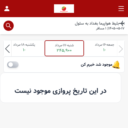
بلیط هواپیما
بغداد
به
سئول
1405-05-17
|
1
مسافر
جمعه-16-مرداد
یکشنبه-18-مرداد
شنبه-17-مرداد
-1
-1
245,900
موجود شد خبرم کن
در این تاریخ پروازی موجود نیست