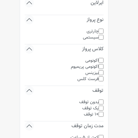
ایرلاین
نوع پرواز
چارتری
سیستمی
کلاس پرواز
اکونومی
اکونومی پریمیوم
بیزینس
فرست کلس
توقف
بدون توقف
یک توقف
+1 توقف
مدت زمان توقف
کمتر از 5 ساعت