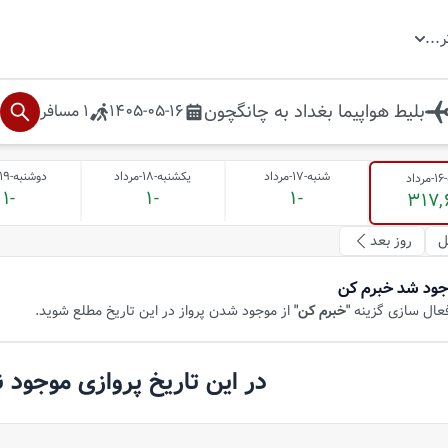
ر
...
بلیط هواپیما
بغداد
به
چانگچون
1405-05-16
1
مسافر
شنبه-17-مرداد
یکشنبه-18-مرداد
دوشنبه-19-مرداد
د
-1
-1
-1
317,
ل
روز بعد
جود شد خبرم کن
فعال سازی گزینه
"خبرم کن"
از موجود شدن پرواز در این تاریخ مطلع شوید.
در این تاریخ پروازی موجود