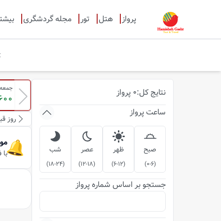
پرواز
هتل
تور
مجله گردشگری
بیشت
جمعه-16-مردا
نتایج
کل
:
0
پرواز
600
ساعت پرواز
روز قب
مو
صبح
ظهر
عصر
شب
با 
)
18-24
(
)
12-18
(
)
6-12
(
)
0-6
(
جستجو بر اساس شماره پرواز