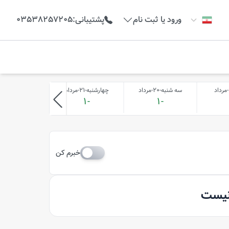
ورود یا ثبت نام
پشتیبانی
:
03538257205
سه شنبه-20-مرداد
چهارشنبه-21-مرداد
پنج شنبه-22-مرداد
-1
-1
-1
خبرم کن
 نیست