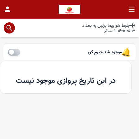
بلیط هواپیما
برلین
به
بغداد
1405-05-17
|
1
مسافر
موجود شد خبرم کن
در این تاریخ پروازی موجود نیست