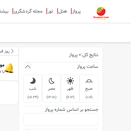
پرواز
هتل
تور
مجله گردشگری
بیشت
روز قب
نتایج
کل
:
0
پرواز
مو
ساعت پرواز
با 
صبح
ظهر
عصر
شب
)
18-24
(
)
12-18
(
)
6-12
(
)
0-6
(
جستجو بر اساس شماره پرواز