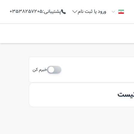
ورود یا ثبت نام
پشتیبانی
:
03538257205
خبرم کن
 نیست