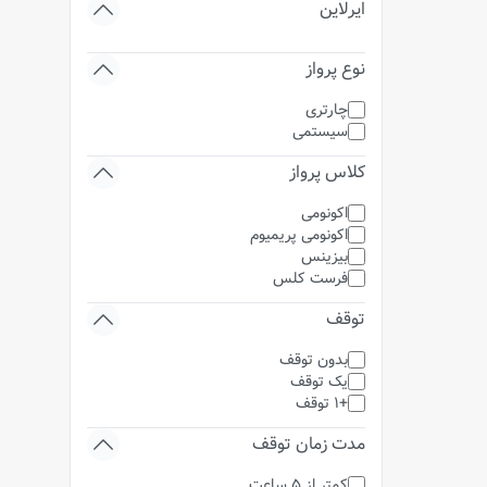
ایرلاین
نوع پرواز
چارتری
سیستمی
کلاس پرواز
اکونومی
اکونومی پریمیوم
بیزینس
فرست کلس
توقف
بدون توقف
یک توقف
+1 توقف
مدت زمان توقف
کمتر از 5 ساعت