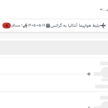
ر
...
بلیط هواپیما
آنتالیا
به
گراتس
1405-05-16
1
مسافر