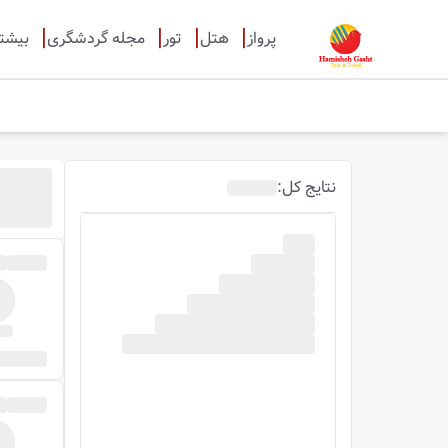
پرواز
هتل
تور
مجله گردشگری
بیشت
نتایج
کل
: