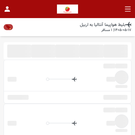
بلیط هواپیما
آنتالیا
به
اربیل
1405-05-17
|
1
مسافر