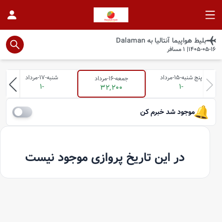
بلیط هواپیما
آنتالیا
به
Dalaman
1405-05-16
|
1
مسافر
پنج شنبه-15-مرداد
شنبه-17-مرداد
جمعه-16-مرداد
-1
-1
32,200
موجود شد خبرم کن
در این تاریخ پروازی موجود نیست