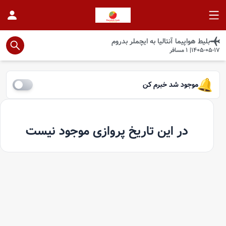
بلیط هواپیما
آنتالیا
به
ایچملر بدروم
1405-05-17
|
1
مسافر
موجود شد خبرم کن
در این تاریخ پروازی موجود نیست