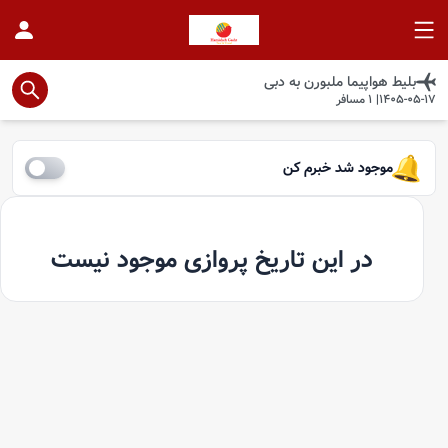
بلیط هواپیما
ملبورن
به
دبی
1405-05-17
|
1
مسافر
موجود شد خبرم کن
در این تاریخ پروازی موجود نیست