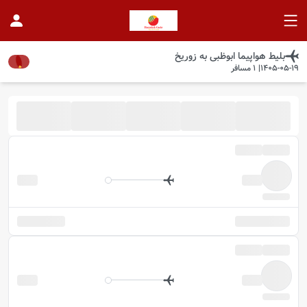
بلیط هواپیما
ابوظبی
به
زوریخ
1405-05-19
|
1
مسافر