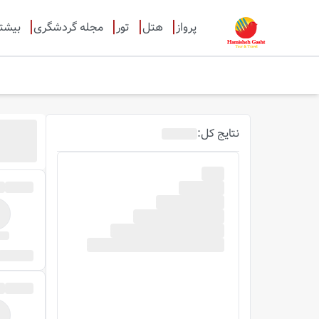
پرواز
هتل
تور
مجله گردشگری
بیشت
نتایج
کل
: