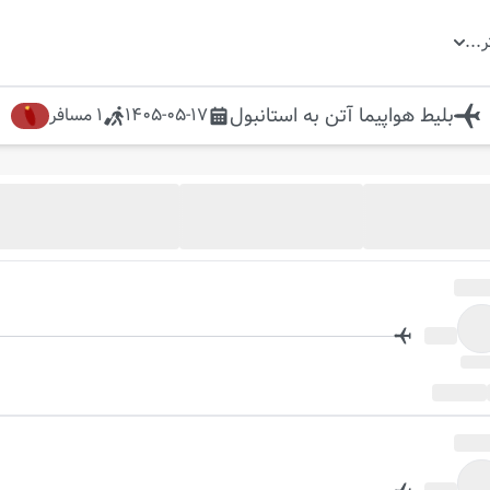
ر
...
بلیط هواپیما
آتن
به
استانبول
1405-05-17
1
مسافر