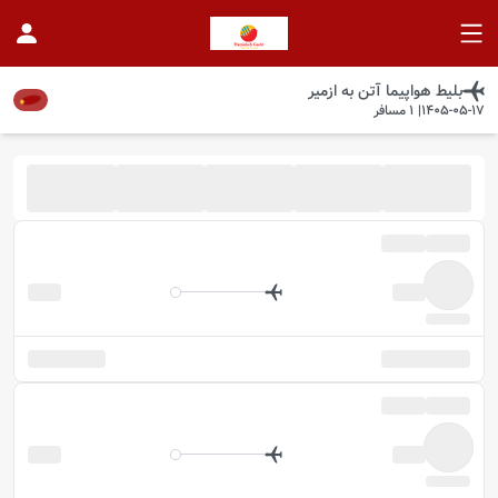
بلیط هواپیما
آتن
به
ازمیر
1405-05-17
|
1
مسافر