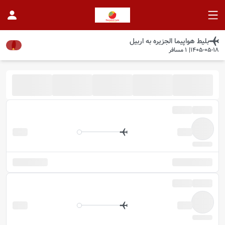
بلیط هواپیما
الجزیره
به
اربیل
1405-05-18
|
1
مسافر