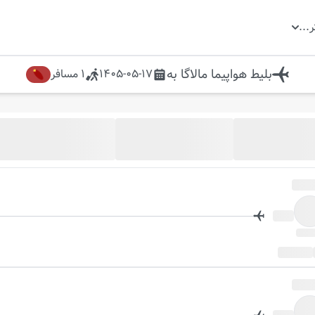
ر
...
بلیط هواپیما
مالاگا
به
1405-05-17
1
مسافر