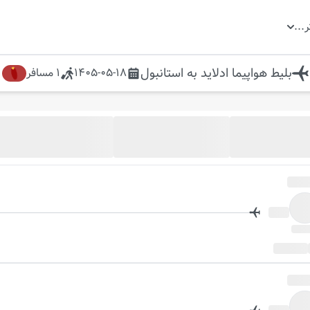
ر
...
بلیط هواپیما
ادلاید
به
استانبول
1405-05-18
1
مسافر