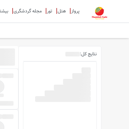
پرواز
هتل
تور
مجله گردشگری
بیشت
نتایج
کل
: