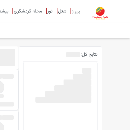
پرواز
هتل
تور
مجله گردشگری
بیشت
نتایج
کل
: