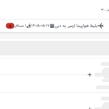
ر
...
بلیط هواپیما
ازمیر
به
دبی
1405-05-17
1
مسافر