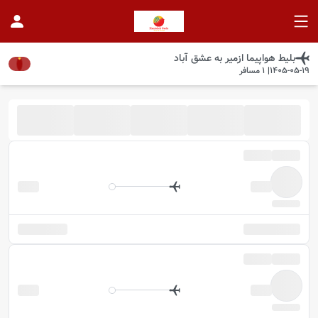
بلیط هواپیما
ازمیر
به
عشق آباد
1405-05-19
|
1
مسافر
موجود شد خبرم کن