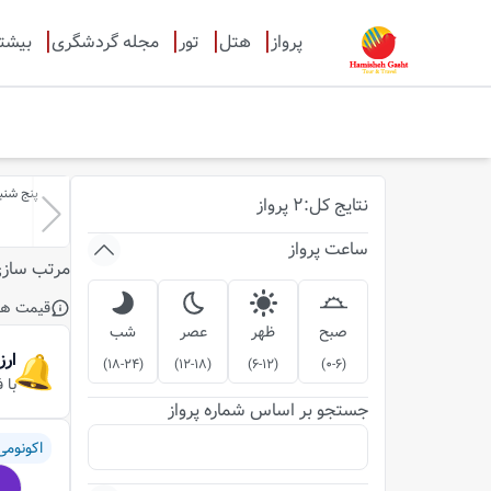
پرواز
هتل
تور
مجله گردشگری
بیشت
پنج شنبه-15-مر
نتایج
کل
:
2
پرواز
ساعت پرواز
مرتب ساز
قیمت ها
صبح
ظهر
عصر
شب
ارز
)
18-24
(
)
12-18
(
)
6-12
(
)
0-6
(
با 
جستجو بر اساس شماره پرواز
اکونومی