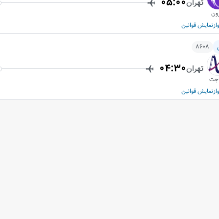
05:00
تهران
ون
از
نمایش قوانین
8608
04:30
تهران
جت
از
نمایش قوانین