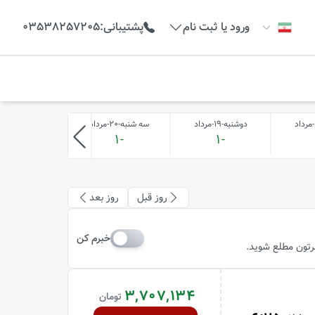
ورود یا ثبت نام
پشتیبانی
:
03538257205
دوشنبه-19-مرداد
سه شنبه-20-مرداد
چهارشنبه-21-مرداد
-1
-1
-1
روز قبل
روز بعد
خبرم کن
ظرتون مطلع شوید.
3,707,134
تومان