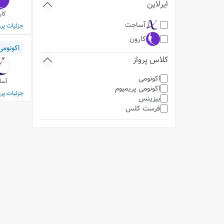
ایرلاین
کار
آساجت
جزئیات پرو
کارون
اکونومی
کلاس پرواز
اکونومی
آسا
اکونومی پریمیوم
جزئیات پرو
بیزینس
فرست کلس