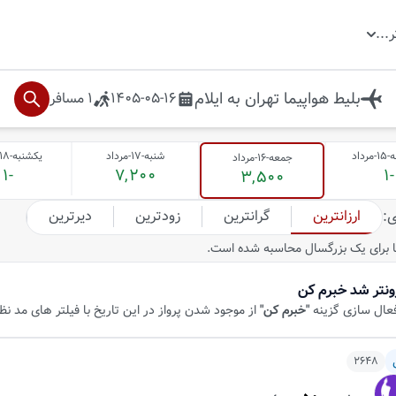
ر
...
بلیط هواپیما
تهران
به
ایلام
1405-05-16
1
مسافر
داد
شنبه-17-مرداد
یکشنبه-18-مرداد
جمعه-16-مرداد
-1
7,200
-1
3,500
ارزانترین
گرانترین
زودترین
دیرترین
ی
:
 برای یک بزرگسال محاسبه شده است.
ونتر شد خبرم کن
فعال سازی گزینه
"خبرم کن"
از موجود شدن پرواز در این تاریخ با فیلتر های مد ن
2648