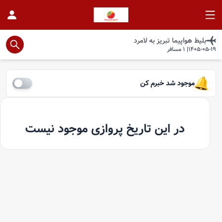
بلیط هواپیما
تبريز
به
لامرد
1405-05-19
|
1
مسافر
موجود شد خبرم کن
در این تاریخ پروازی موجود نیست