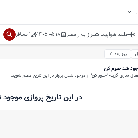
ر
...
بلیط هواپیما
شیراز
به
رامسر
1405-05-18
1
مسافر
ل
روز بعد
جود شد خبرم کن
فعال سازی گزینه
"خبرم کن"
از موجود شدن پرواز در این تاریخ مطلع شوید.
در این تاریخ پروازی موجود