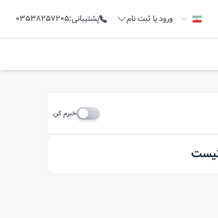
ورود یا ثبت نام
پشتیبانی
:
03538257205
خبرم کن
 نیست