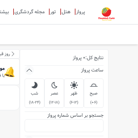
پرواز
هتل
تور
مجله گردشگری
بیشت
روز قب
نتایج
کل
:
0
پرواز
مو
ساعت پرواز
با 
صبح
ظهر
عصر
شب
)
18-24
(
)
12-18
(
)
6-12
(
)
0-6
(
جستجو بر اساس شماره پرواز