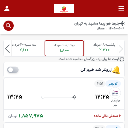
بلیط هواپیما
مشهد
به
تهران
1405-05-19
|
1
مسافر
یکشنبه-18-مرداد
سه شنبه-20-مرداد
دوشنبه-19-مرداد
2,100
2,300
1,800
قیمت ها برای یک بزرگسال محاسبه شده است.
ارزونتر شد خبرم کن
اکونومی
4151
13:25
12:25
هواپیمایی
مهر
1,857,975
تومان
6
صندلی باقی مانده