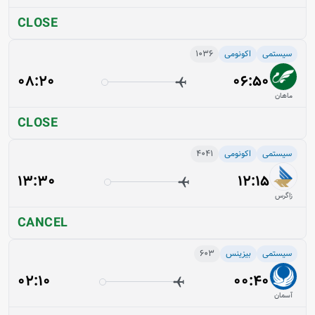
CLOSE
سیستمی
اکونومی
1036
08:20
06:50
ماهان
CLOSE
سیستمی
اکونومی
4041
13:30
12:15
زاگرس
CANCEL
سیستمی
بیزینس
603
02:10
00:40
آسمان