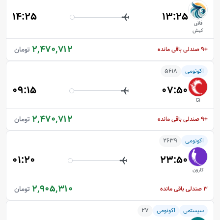
14:25
13:25
فلای
کیش
2,470,712
تومان
+9
صندلی باقی مانده
اکونومی
5618
09:15
07:50
آتا
2,470,712
تومان
+9
صندلی باقی مانده
اکونومی
2639
01:20
23:50
کارون
2,905,310
تومان
3
صندلی باقی مانده
سیستمی
اکونومی
27