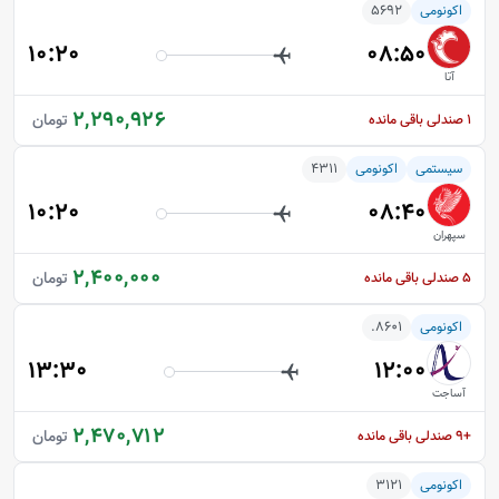
اکونومی
5692
10:20
08:50
آتا
2,290,926
تومان
1
صندلی باقی مانده
سیستمی
اکونومی
4311
10:20
08:40
سپهران
2,400,000
تومان
5
صندلی باقی مانده
اکونومی
8601.
13:30
12:00
آساجت
2,470,712
تومان
+9
صندلی باقی مانده
اکونومی
3121