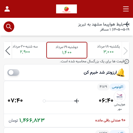
بلیط هواپیما
مشهد
به
تبريز
1405-05-19
|
1
مسافر
یکشنبه-18-مرداد
سه شنبه-20-مرداد
دوشنبه-19-مرداد
2,900
3,000
1,400
قیمت ها برای یک بزرگسال محاسبه شده است.
ارزونتر شد خبرم کن
اکونومی
4179
07:40
06:40
هواپیمایی
مهر
1,466,823
تومان
+9
صندلی باقی مانده