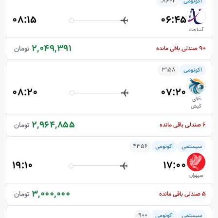
اکونومی
8642.
08:15
06:45
آساجت
2,049,391
تومان
+9
صندلی باقی مانده
اکونومی
3158
08:20
07:20
فلای
کیش
2,964,855
تومان
6
صندلی باقی مانده
سیستمی
اکونومی
4356
19:10
17:00
سپهران
3,000,000
تومان
5
صندلی باقی مانده
سیستمی
اکونومی
900