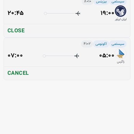
سیستمی
بیزینس
8010
20:45
19:00
ایران ایرتور
CLOSE
سیستمی
اکونومی
4102
07:00
05:00
زاگرس
CANCEL