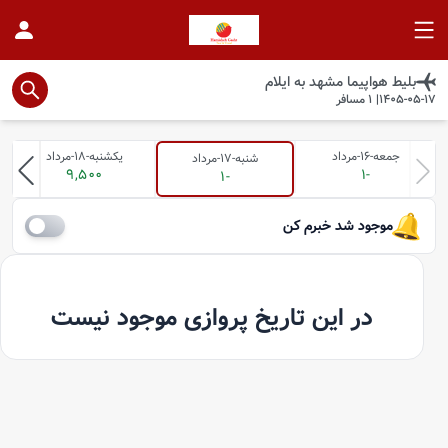
بلیط هواپیما
مشهد
به
ایلام
1405-05-17
|
1
مسافر
جمعه-16-مرداد
یکشنبه-18-مرداد
شنبه-17-مرداد
9,500
-1
-1
موجود شد خبرم کن
در این تاریخ پروازی موجود نیست