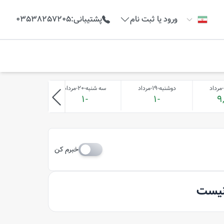
ورود یا ثبت نام
پشتیبانی
:
03538257205
دوشنبه-19-مرداد
سه شنبه-20-مرداد
چهارشنبه-21-مرداد
-1
-1
-1
9
خبرم کن
 نیست