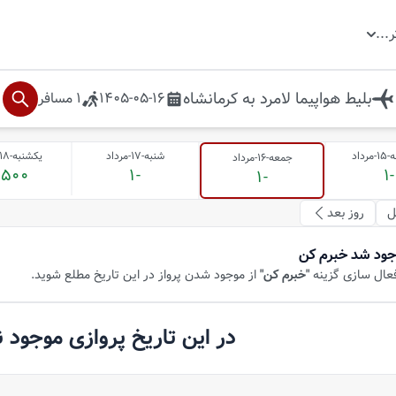
ر
...
بلیط هواپیما
لامرد
به
کرمانشاه
1405-05-16
1
مسافر
داد
شنبه-17-مرداد
یکشنبه-18-مرداد
جمعه-16-مرداد
,500
-1
-1
-1
ل
روز بعد
جود شد خبرم کن
فعال سازی گزینه
"خبرم کن"
از موجود شدن پرواز در این تاریخ مطلع شوید.
در این تاریخ پروازی موجود