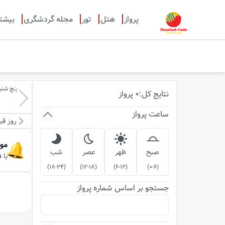
پرواز
هتل
تور
مجله گردشگری
بیشت
پنج شنبه-15-مر
نتایج
کل
:
0
پرواز
ساعت پرواز
روز قب
مو
صبح
ظهر
عصر
شب
با 
)
18-24
(
)
12-18
(
)
6-12
(
)
0-6
(
جستجو بر اساس شماره پرواز