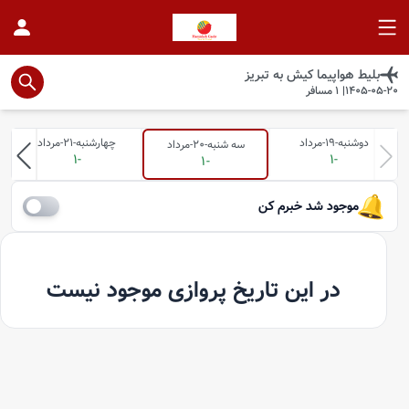
بلیط هواپیما
کیش
به
تبريز
1405-05-20
|
1
مسافر
دوشنبه-19-مرداد
چهارشنبه-21-مرداد
سه شنبه-20-مرداد
-1
-1
-1
موجود شد خبرم کن
در این تاریخ پروازی موجود نیست