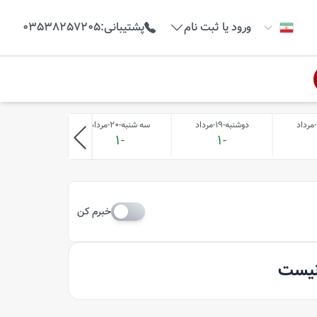
ورود یا ثبت نام
پشتیبانی
:
03538257205
دوشنبه-19-مرداد
سه شنبه-20-مرداد
چهارشنبه-21-مرداد
-1
-1
-1
خبرم کن
 نیست