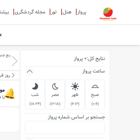
پرواز
هتل
تور
مجله گردشگری
بیشت
پنج شنبه-15-مر
نتایج
کل
:
0
پرواز
ساعت پرواز
روز قب
مو
صبح
ظهر
عصر
شب
با 
)
18-24
(
)
12-18
(
)
6-12
(
)
0-6
(
جستجو بر اساس شماره پرواز