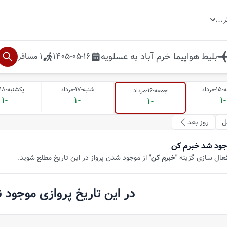
ر
...
بلیط هواپیما
خرم آباد
به
عسلویه
1405-05-16
1
مسافر
داد
شنبه-17-مرداد
یکشنبه-18-مرداد
جمعه-16-مرداد
-1
-1
-1
-1
ل
روز بعد
جود شد خبرم کن
فعال سازی گزینه
"خبرم کن"
از موجود شدن پرواز در این تاریخ مطلع شوید.
در این تاریخ پروازی موجود