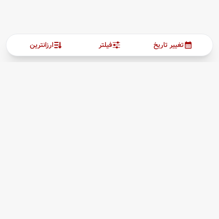
تغییر تاریخ
فیلتر
ارزانترین
ارتباط با ما
بیشتر
پیگیری بلیط
03538257205
درباره ما
09964960727
قوانین مقررات
hamishehgasht@gmail.com
یزد،صفاییه، خیابان تیمسارفلاحی، بازارچه اطلسی