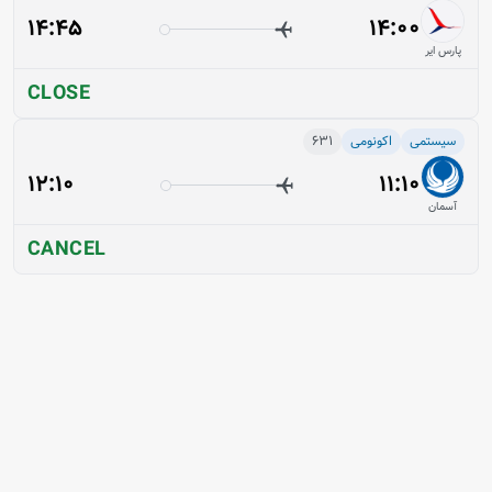
14:45
14:00
پارس ایر
CLOSE
سیستمی
اکونومی
631
12:10
11:10
آسمان
CANCEL