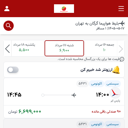
بلیط هواپیما
گرگان
به
تهران
1405-05-17
|
1
مسافر
جمعه-16-مرداد
یکشنبه-18-مرداد
شنبه-17-مرداد
5,500
-1
6,900
قیمت ها برای یک بزرگسال محاسبه شده است.
ارزونتر شد خبرم کن
سیستمی
اکونومی
5431
14:45
14:00
پارس ایر
6,699,000
تومان
+9
صندلی باقی مانده
سیستمی
اکونومی
5431