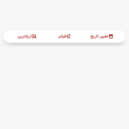
تغییر تاریخ
فیلتر
ارزانترین
ارتباط با ما
بیشتر
پیگیری بلیط
03538257205
درباره ما
09964960727
قوانین مقررات
hamishehgasht@gmail.com
یزد،صفاییه، خیابان تیمسارفلاحی، بازارچه اطلسی