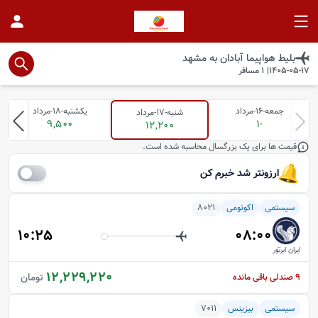
بلیط هواپیما
آبادان
به
مشهد
1405-05-17
|
1
مسافر
جمعه-16-مرداد
یکشنبه-18-مرداد
شنبه-17-مرداد
9,500
-1
12,200
قیمت ها برای یک بزرگسال محاسبه شده است.
ارزونتر شد خبرم کن
سیستمی
اکونومی
8021
10:25
08:00
ایران ایرتور
12,229,220
تومان
9
صندلی باقی مانده
سیستمی
بیزینس
7011